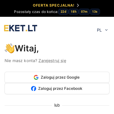
OFERTA SPECJALNA!
Pozostały czas do końca:
22
d
18
h
07
m
13
s
PL
Witaj,
Nie masz konta?
Zarejestruj się
Zaloguj przez Google
Zaloguj przez Facebook
lub