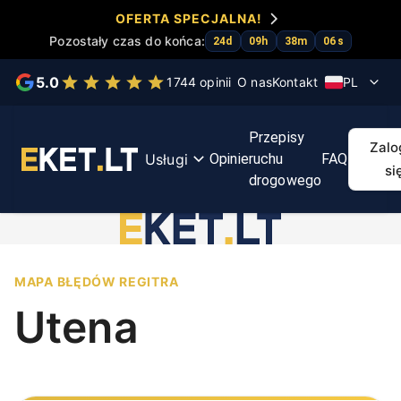
OFERTA SPECJALNA!
Pozostały czas do końca:
24
d
09
h
38
m
06
s
Wybierz usługę
5.0
1744 opinii
O nas
Kontakt
PL
Testy
Kurs
Przyspiesz
Kurs
Map
Przepisy
KET
KET
egzamin
pierwszej
tra
Zalo
Usługi
Opinie
ruchu
FAQ
pomocy
Regit
si
drogowego
MAPA BŁĘDÓW REGITRA
Utena