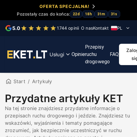
OFERTA SPECJALNA!
Pozostały czas do końca:
22
d
18
h
31
m
31
s
Wybierz usługę
5.0
1744 opinii
O nas
Kontakt
PL
Testy
Kurs
Przyspiesz
Kurs
Map
Przepisy
KET
KET
egzamin
pierwszej
tra
Zalo
Usługi
Opinie
ruchu
FAQ
pomocy
Regit
si
drogowego
Start
/
Artykuły
Przydatne artykuły KET
Na tej stronie znajdziesz przydatne informacje o
przepisach ruchu drogowego i jeździe. Znajdziesz tu
wskazówki, wyjaśnienia i tematy pomagające
zrozumieć, jak bezpiecznie uczestniczyć w ruchu