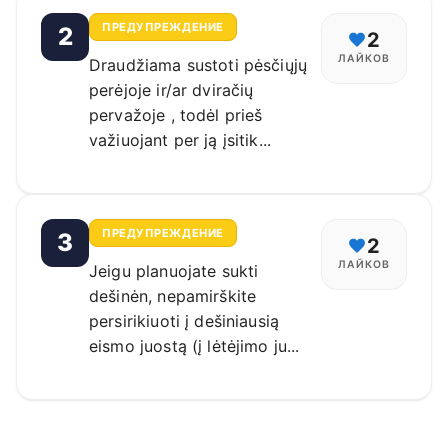
ПРЕДУПРЕЖДЕНИЕ
2
2
ЛАЙКОВ
Draudžiama sustoti pėsčiųjų
perėjoje ir/ar dviračių
pervažoje , todėl prieš
važiuojant per ją įsitik...
ПРЕДУПРЕЖДЕНИЕ
3
2
ЛАЙКОВ
Jeigu planuojate sukti
dešinėn, nepamirškite
persirikiuoti į dešiniausią
eismo juostą (į lėtėjimo ju...