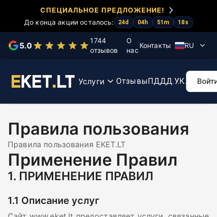
СПЕЦИАЛЬНОЕ ПРЕДЛОЖЕНИЕ!
До конца акции осталось:
Выберите услугу
24
d
04
h
51
m
18
s
1744
О
5.0
Контакты
RU
отзывов
нас
Тесты
Курс
Ускорение
Курс
К
КЕТ
КЕТ
экзамена
первой
мар
помощи
Re
Услуги
Отзывы
ПДД
Д.У.К.
Войт
Правила пользования
Правила пользования EKET.LT
Применение Правил
1.
ПРИМЕНЕНИЕ ПРАВИЛ
1.1
Описание услуг
Сайт www.eket.lt предоставляет услуги, связанные