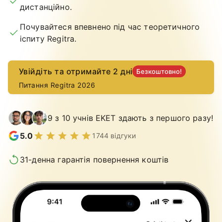
дистанційно.
Почувайтеся впевнено під час теоретичного
іспиту Regitra.
Увійдіть та отримайте 2 дні
Безкоштовно!
Питання Regitra 2026
9 з 10 учнів EKET здають з першого разу!
5.0
1744 відгуки
31-денна гарантія повернення коштів