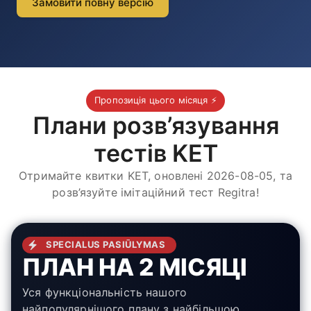
Замовити повну версію
Пропозиція цього місяця ⚡
Плани розв’язування
тестів KET
Отримайте квитки KET, оновлені 2026-08-05, та
розв’язуйте імітаційний тест Regitra!
SPECIALUS PASIŪLYMAS
ПЛАН НА 2 МІСЯЦІ
Уся функціональність нашого
найпопулярнішого плану з найбільшою