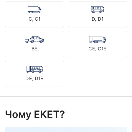
C, C1
D, D1
BE
CE, C1E
DE, D1E
Чому EKET?