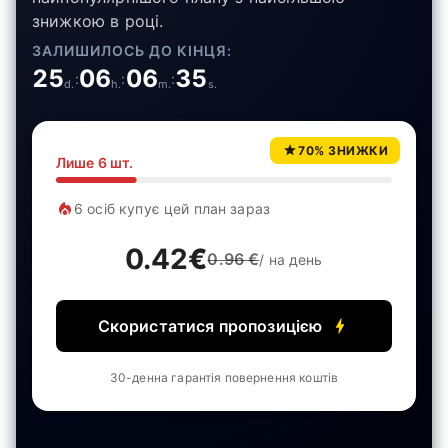
знижкою в році.
ЗАЛИШИЛОСЬ ДО КІНЦЯ:
25
06
06
35
:
:
:
d
.
h
.
m
.
s
.
70% ЗНИЖКИ
Лише
6
шт.
6
осіб купує цей план зараз
0.42
€
0.96
€
/ на день
Скористатися пропозицією
30-денна гарантія повернення коштів