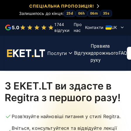
СПЕЦІАЛЬНА ПРОПОЗИЦІЯ!
Залишилось до кінця:
25
d
06
h
06
m
35
s
Оберіть послугу
1744
Про
5.0
Контакти
UK
відгуки
нас
Тести
Курс
Прискорення
Курс
Правила
KET
KET
іспитів
першої
Послуги
Відгуки
дорожнього
FAQ
допомоги
руху
З EKET.LT ви здасте в
Regitra з першого разу!
Розв’язуйте найновіші питання у стилі Regitra.
Вчіться, консультуйтеся та відвідуйте лекції