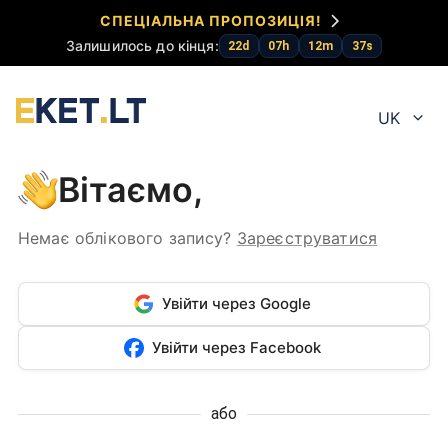
СПЕЦІАЛЬНА ПРОПОЗИЦІЯ!
Залишилось до кінця:
22
d
07
h
12
m
37
s
UK
Вітаємо,
Немає облікового запису?
Зареєструватися
Увійти через Google
Увійти через Facebook
або