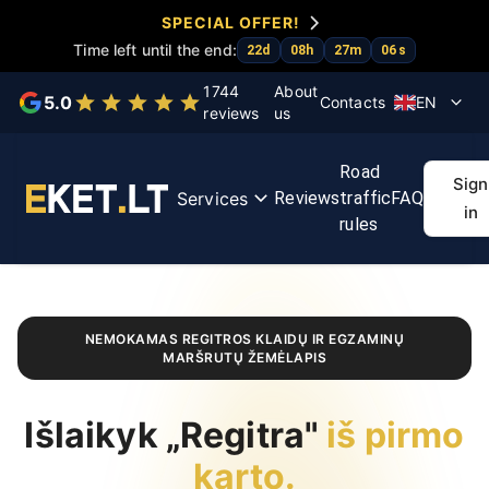
SPECIAL OFFER!
Time left until the end:
22
d
08
h
27
m
06
s
Choose a service
1744
About
5.0
Contacts
EN
reviews
us
KET
KET
Exam
First
Regit
Road
tests
course
accelerator
aid
rout
Sign
Services
Reviews
traffic
FAQ
course
ma
in
rules
NEMOKAMAS REGITROS KLAIDŲ IR EGZAMINŲ
MARŠRUTŲ ŽEMĖLAPIS
Išlaikyk „Regitra"
iš pirmo
karto.