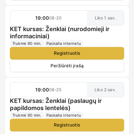
19:00
08-20
Liko 1 sav.
KET kursas: Ženklai (nurodomieji ir
informaciniai)
Trukmė 90 min.
Paskaita internetu
Registruotis
Peržiūrėti įrašą
19:00
08-25
Liko 2 sav.
KET kursas: Ženklai (paslaugų ir
papildomos lentelės)
Trukmė 90 min.
Paskaita internetu
Registruotis