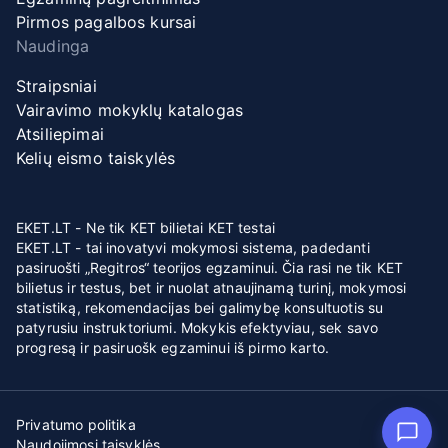
Pirmos pagalbos kursai
Naudinga
Straipsniai
Vairavimo mokyklų katalogas
Atsiliepimai
Kelių eismo taiskylės
EKET.LT - Ne tik KET bilietai KET testai
EKET.LT - tai inovatyvi mokymosi sistema, padedanti
pasiruošti „Regitros“ teorijos egzaminui. Čia rasi ne tik KET
bilietus ir testus, bet ir nuolat atnaujinamą turinį, mokymosi
statistiką, rekomendacijas bei galimybę konsultuotis su
patyrusiu instruktoriumi. Mokykis efektyviau, sek savo
progresą ir pasiruošk egzaminui iš pirmo karto.
Privatumo politika
Naudojimosi taisyklės