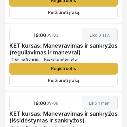
Registruotis
Peržiūrėti įrašą
19:00
09-03
Liko 3 sav.
KET kursas: Manevravimas ir sankryžos
(reguliavimas ir manevrai)
Trukmė 90 min.
Paskaita internetu
Registruotis
Peržiūrėti įrašą
19:00
09-08
Liko 1 mėn.
KET kursas: Manevravimas ir sankryžos
(išsidėstymas ir sankryžos)