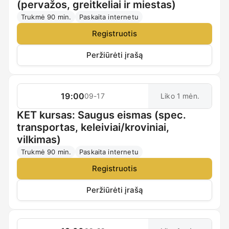
(pervažos, greitkeliai ir miestas)
Trukmė 90 min.
Paskaita internetu
Registruotis
Peržiūrėti įrašą
19:00
09-17
Liko 1 mėn.
KET kursas: Saugus eismas (spec.
transportas, keleiviai/kroviniai,
vilkimas)
Trukmė 90 min.
Paskaita internetu
Registruotis
Peržiūrėti įrašą