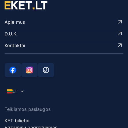
Apie mus
D.U.K.
Kontaktai
LT
Teikiamos paslaugos
KET bilietai
Egzaminų pagreitinimas