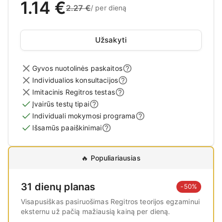
1.14
€
2.27
€
/
per dieną
Užsakyti
Gyvos nuotolinės paskaitos
Individualios konsultacijos
Imitacinis Regitros testas
Įvairūs testų tipai
Individuali mokymosi programa
Išsamūs paaiškinimai
🔥
Populiariausias
31 dienų planas
-50%
Visapusiškas pasiruošimas Regitros teorijos egzaminui
eksternu už pačią mažiausią kainą per dieną.