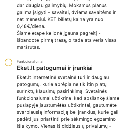
dar daugiau galimybių. Mokamus planus
galima įsigyti - savaitei, dviems savaitėms ir
net mėnesiui. KET bilietų kaina yra nuo
0,48€/diena.
Šiame etape kelionė įgauna pagreitį -
išbandote pirmą trasą, o tada atsiveria visas
maršrutas.
Funkcionalumai
Eket.lt patogumai ir įrankiai
Eket.lt internetinė svetainė turi ir daugiau
patogumų, kurie aprėpia ne tik itin platų
surinktų klausimų pasirinkimą. Svetainės
funkcionalumai užtikrina, kad apsilankę šiame
puslapyje jaustumėtės užtikrintai, gautumėte
svarbiausią informaciją bei įrankius, kurie gali
padėti jus priartinti prie sėkmingo egzamino
išlaikymo. Vienas iš didžiausių privalumų -