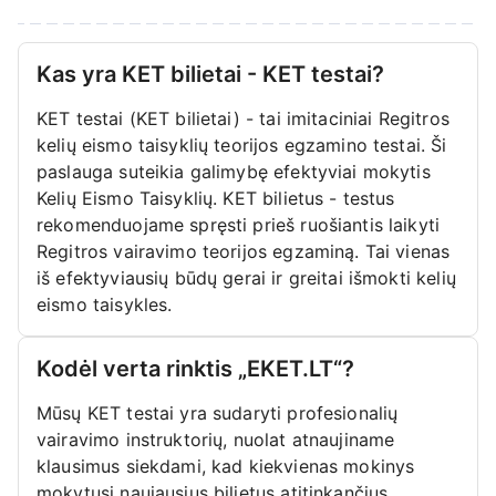
Kas yra KET bilietai - KET testai?
KET testai (KET bilietai) - tai imitaciniai Regitros
kelių eismo taisyklių teorijos egzamino testai. Ši
paslauga suteikia galimybę efektyviai mokytis
Kelių Eismo Taisyklių. KET bilietus - testus
rekomenduojame spręsti prieš ruošiantis laikyti
Regitros vairavimo teorijos egzaminą. Tai vienas
iš efektyviausių būdų gerai ir greitai išmokti kelių
eismo taisykles.
Kodėl verta rinktis „EKET.LT“?
Mūsų KET testai yra sudaryti profesionalių
vairavimo instruktorių, nuolat atnaujiname
klausimus siekdami, kad kiekvienas mokinys
mokytųsi naujausius bilietus atitinkančius