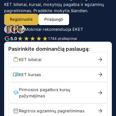
KET bilietai, kursai, mokytojų pagalba ir egzaminų
pagreitinimas. Pradėkite mokytis šiandien.
Registruotis
Prisijungti
Mokiniai rekomenduoja EKET
5.0
1744 atsiliepimai
Pasirinkite dominančią paslaugą:
KET bilietai
KET kursas
Pirmosios pagalbos kursų
pažymėjimas
Regitros egzaminų pagreitinimas