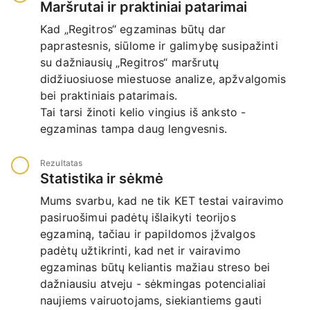
Maršrutai ir praktiniai patarimai
Kad „Regitros“ egzaminas būtų dar
paprastesnis, siūlome ir galimybę susipažinti
su dažniausių „Regitros“ maršrutų
didžiuosiuose miestuose analize, apžvalgomis
bei praktiniais patarimais.
Tai tarsi žinoti kelio vingius iš anksto -
egzaminas tampa daug lengvesnis.
Rezultatas
Statistika ir sėkmė
Mums svarbu, kad ne tik KET testai vairavimo
pasiruošimui padėtų išlaikyti teorijos
egzaminą, tačiau ir papildomos įžvalgos
padėtų užtikrinti, kad net ir vairavimo
egzaminas būtų keliantis mažiau streso bei
dažniausiu atveju - sėkmingas potencialiai
naujiems vairuotojams, siekiantiems gauti