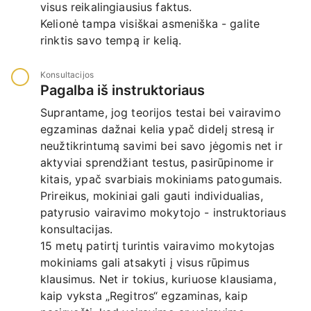
visus reikalingiausius faktus.
Kelionė tampa visiškai asmeniška - galite
rinktis savo tempą ir kelią.
Konsultacijos
Pagalba iš instruktoriaus
Suprantame, jog teorijos testai bei vairavimo
egzaminas dažnai kelia ypač didelį stresą ir
neužtikrintumą savimi bei savo jėgomis net ir
aktyviai sprendžiant testus, pasirūpinome ir
kitais, ypač svarbiais mokiniams patogumais.
Prireikus, mokiniai gali gauti individualias,
patyrusio vairavimo mokytojo - instruktoriaus
konsultacijas.
15 metų patirtį turintis vairavimo mokytojas
mokiniams gali atsakyti į visus rūpimus
klausimus. Net ir tokius, kuriuose klausiama,
kaip vyksta „Regitros“ egzaminas, kaip