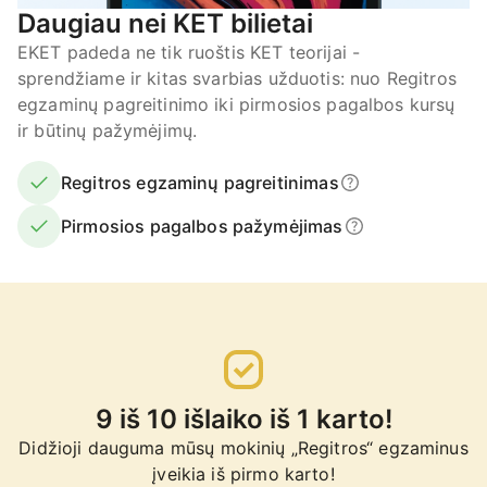
Daugiau nei KET bilietai
EKET padeda ne tik ruoštis KET teorijai -
sprendžiame ir kitas svarbias užduotis: nuo Regitros
egzaminų pagreitinimo iki pirmosios pagalbos kursų
ir būtinų pažymėjimų.
Regitros egzaminų pagreitinimas
Pirmosios pagalbos pažymėjimas
9 iš 10 išlaiko iš 1 karto!
Didžioji dauguma mūsų mokinių „Regitros“ egzaminus
įveikia iš pirmo karto!