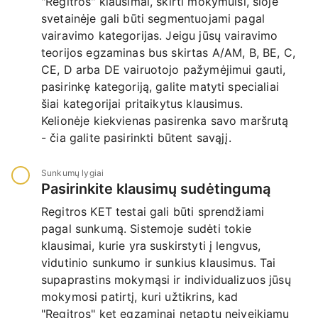
"Regitros" klausimai, skirti mokymuisi, šioje
svetainėje gali būti segmentuojami pagal
vairavimo kategorijas. Jeigu jūsų vairavimo
teorijos egzaminas bus skirtas A/AM, B, BE, C,
CE, D arba DE vairuotojo pažymėjimui gauti,
pasirinkę kategoriją, galite matyti specialiai
šiai kategorijai pritaikytus klausimus.
Kelionėje kiekvienas pasirenka savo maršrutą
- čia galite pasirinkti būtent savąjį.
Sunkumų lygiai
Pasirinkite klausimų sudėtingumą
Regitros KET testai gali būti sprendžiami
pagal sunkumą. Sistemoje sudėti tokie
klausimai, kurie yra suskirstyti į lengvus,
vidutinio sunkumo ir sunkius klausimus. Tai
supaprastins mokymąsi ir individualizuos jūsų
mokymosi patirtį, kuri užtikrins, kad
"Regitros" ket egzaminai netaptų neįveikiamu