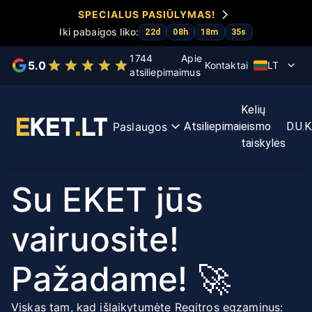
SPECIALUS PASIŪLYMAS!
Iki pabaigos liko:
22
d
08
h
18
m
35
s
Pasirinkite dominančią paslaugą
1744
Apie
5.0
Kontaktai
LT
atsiliepimai
mus
KET
KET
Egzaminų
Pirmos
Kelių
bilietai
kursas
pagreitinimas
pagalbos
Paslaugos
Atsiliepimai
eismo
D.U.K
kursas
taiskylės
Su EKET jūs
vairuosite!
Pažadame! 🚀
Viskas tam, kad išlaikytumėte Regitros egzaminus: