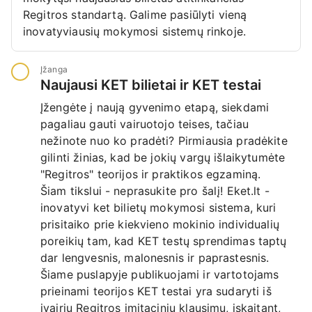
Regitros standartą. Galime pasiūlyti vieną
inovatyviausių mokymosi sistemų rinkoje.
Įžanga
Naujausi KET bilietai ir KET testai
Įžengėte į naują gyvenimo etapą, siekdami
pagaliau gauti vairuotojo teises, tačiau
nežinote nuo ko pradėti? Pirmiausia pradėkite
gilinti žinias, kad be jokių vargų išlaikytumėte
"Regitros" teorijos ir praktikos egzaminą.
Šiam tikslui - neprasukite pro šalį! Eket.lt -
inovatyvi ket bilietų mokymosi sistema, kuri
prisitaiko prie kiekvieno mokinio individualių
poreikių tam, kad KET testų sprendimas taptų
dar lengvesnis, malonesnis ir paprastesnis.
Šiame puslapyje publikuojami ir vartotojams
prieinami teorijos KET testai yra sudaryti iš
įvairių Regitros imitacinių klausimų, įskaitant,