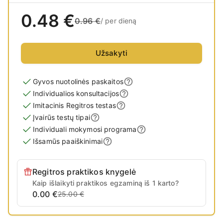
0.48
€
0.96
€
/
per dieną
Užsakyti
Gyvos nuotolinės paskaitos
Individualios konsultacijos
Imitacinis Regitros testas
Įvairūs testų tipai
Individuali mokymosi programa
Išsamūs paaiškinimai
Regitros praktikos knygelė
Kaip išlaikyti praktikos egzaminą iš 1 karto?
0.00 €
25.00 €