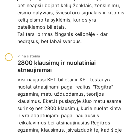
bet neapsiribojant kelių ženklais, ženklinimu,
eismo dalyviais, šviesoforo signalais ir kitomis
kelių eismo taisyklėmis, kurios yra
pateikiamos bilietais.
Tai tarsi pirmas žingsnis kelionėje - dar
nedrąsus, bet labai svarbus.
Pilna sistema
2800 klausimų ir nuolatiniai
atnaujinimai
Visi naujausi KET bilietai ir KET testai yra
nuolat atnaujinami pagal realius, "Regitra"
egzaminų metu užduodamus, teorijos
klausimus. Eket.lt puslapyje šiuo metu esame
surinkę net 2800 klausimų, kurie nuolat kinta
ir yra adaptuojami pagal naujausius
reikalavimus bei atsinaujinusius Regitros
egzaminų klausimus. Įsivaizduokite, kad šioje