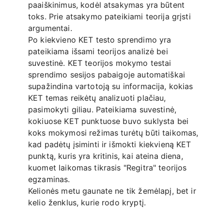
paaiškinimus, kodėl atsakymas yra būtent
toks. Prie atsakymo pateikiami teorija grįsti
argumentai.
Po kiekvieno KET testo sprendimo yra
pateikiama išsami teorijos analizė bei
suvestinė. KET teorijos mokymo testai
sprendimo sesijos pabaigoje automatiškai
supažindina vartotoją su informacija, kokias
KET temas reikėtų analizuoti plačiau,
pasimokyti giliau. Pateikiama suvestinė,
kokiuose KET punktuose buvo suklysta bei
koks mokymosi režimas turėtų būti taikomas,
kad padėtų įsiminti ir išmokti kiekvieną KET
punktą, kuris yra kritinis, kai ateina diena,
kuomet laikomas tikrasis "Regitra" teorijos
egzaminas.
Kelionės metu gaunate ne tik žemėlapį, bet ir
kelio ženklus, kurie rodo kryptį.