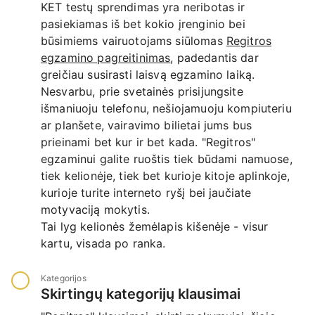
KET testų sprendimas yra neribotas ir
pasiekiamas iš bet kokio įrenginio bei
būsimiems vairuotojams siūlomas
Regitros
egzamino pagreitinimas
, padedantis dar
greičiau susirasti laisvą egzamino laiką.
Nesvarbu, prie svetainės prisijungsite
išmaniuoju telefonu, nešiojamuoju kompiuteriu
ar planšete, vairavimo bilietai jums bus
prieinami bet kur ir bet kada. "Regitros"
egzaminui galite ruoštis tiek būdami namuose,
tiek kelionėje, tiek bet kurioje kitoje aplinkoje,
kurioje turite interneto ryšį bei jaučiate
motyvaciją mokytis.
Tai lyg kelionės žemėlapis kišenėje - visur
kartu, visada po ranka.
Kategorijos
Skirtingų kategorijų klausimai