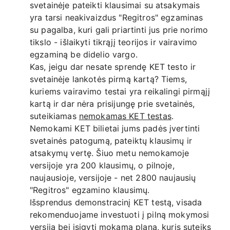
svetainėje pateikti klausimai su atsakymais
yra tarsi neakivaizdus "Regitros" egzaminas
su pagalba, kuri gali priartinti jus prie norimo
tikslo - išlaikyti tikrąjį teorijos ir vairavimo
egzaminą be didelio vargo.
Kas, jeigu dar nesate sprendę KET testo ir
svetainėje lankotės pirmą kartą? Tiems,
kuriems vairavimo testai yra reikalingi pirmąjį
kartą ir dar nėra prisijungę prie svetainės,
suteikiamas
nemokamas KET testas
.
Nemokami KET bilietai jums padės įvertinti
svetainės patogumą, pateiktų klausimų ir
atsakymų vertę. Šiuo metu nemokamoje
versijoje yra 200 klausimų, o pilnoje,
naujausioje, versijoje - net 2800 naujausių
"Regitros" egzamino klausimų.
Išsprendus demonstracinį KET testą, visada
rekomenduojame investuoti į pilną mokymosi
versiją bei įsigyti mokamą planą, kuris suteiks