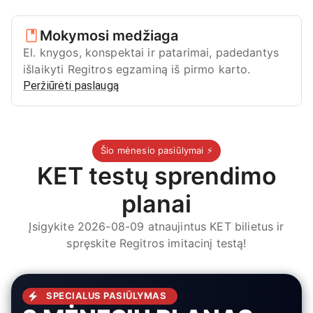
Mokymosi medžiaga
El. knygos, konspektai ir patarimai, padedantys
išlaikyti Regitros egzaminą iš pirmo karto.
Peržiūrėti paslaugą
Šio mėnesio pasiūlymai ⚡
KET testų sprendimo
planai
Įsigykite 2026-08-09 atnaujintus KET bilietus ir
spręskite Regitros imitacinį testą!
SPECIALUS PASIŪLYMAS