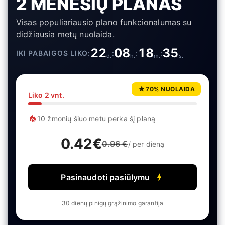
2 MĖNESIŲ PLANAS
Visas populiariausio plano funkcionalumas su
didžiausia metų nuolaida.
22
08
18
35
IKI PABAIGOS LIKO:
:
:
:
d
.
h
.
m
.
s
.
70% NUOLAIDA
Liko
2
vnt.
10
žmonių šiuo metu perka šį planą
0.42
€
0.96
€
/ per dieną
Pasinaudoti pasiūlymu
30 dienų pinigų grąžinimo garantija