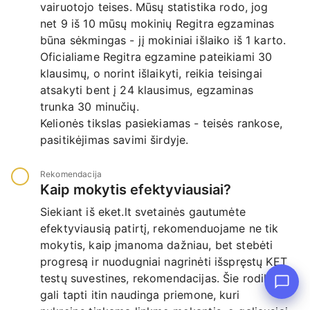
vairuotojo teises. Mūsų statistika rodo, jog
net 9 iš 10 mūsų mokinių Regitra egzaminas
būna sėkmingas - jį mokiniai išlaiko iš 1 karto.
Oficialiame Regitra egzamine pateikiami 30
klausimų, o norint išlaikyti, reikia teisingai
atsakyti bent į 24 klausimus, egzaminas
trunka 30 minučių.
Kelionės tikslas pasiekiamas - teisės rankose,
pasitikėjimas savimi širdyje.
Rekomendacija
Kaip mokytis efektyviausiai?
Siekiant iš eket.lt svetainės gautumėte
efektyviausią patirtį, rekomenduojame ne tik
mokytis, kaip įmanoma dažniau, bet stebėti
progresą ir nuodugniai nagrinėti išspręstų KET
testų suvestines, rekomendacijas. Šie rodikliai
gali tapti itin naudinga priemone, kuri