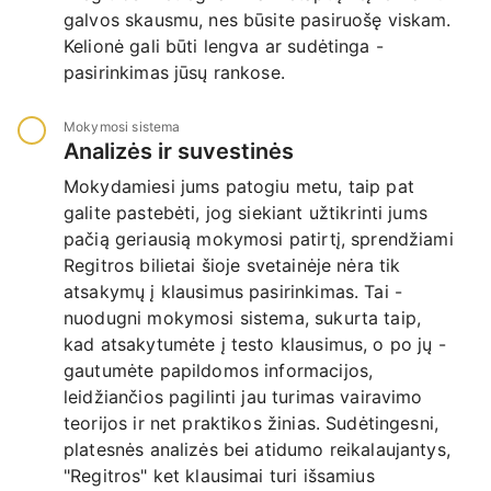
galvos skausmu, nes būsite pasiruošę viskam.
Kelionė gali būti lengva ar sudėtinga -
pasirinkimas jūsų rankose.
Mokymosi sistema
Analizės ir suvestinės
Mokydamiesi jums patogiu metu, taip pat
galite pastebėti, jog siekiant užtikrinti jums
pačią geriausią mokymosi patirtį, sprendžiami
Regitros bilietai šioje svetainėje nėra tik
atsakymų į klausimus pasirinkimas. Tai -
nuodugni mokymosi sistema, sukurta taip,
kad atsakytumėte į testo klausimus, o po jų -
gautumėte papildomos informacijos,
leidžiančios pagilinti jau turimas vairavimo
teorijos ir net praktikos žinias. Sudėtingesni,
platesnės analizės bei atidumo reikalaujantys,
"Regitros" ket klausimai turi išsamius