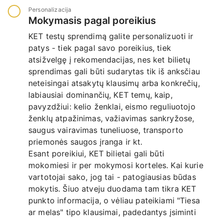
Personalizacija
Mokymasis pagal poreikius
KET testų sprendimą galite personalizuoti ir
patys - tiek pagal savo poreikius, tiek
atsižvelgę į rekomendacijas, nes ket bilietų
sprendimas gali būti sudarytas tik iš anksčiau
neteisingai atsakytų klausimų arba konkrečių,
labiausiai dominančių, KET temų, kaip,
pavyzdžiui: kelio ženklai, eismo reguliuotojo
ženklų atpažinimas, važiavimas sankryžose,
saugus vairavimas tuneliuose, transporto
priemonės saugos įranga ir kt.
Esant poreikiui, KET bilietai gali būti
mokomiesi ir per mokymosi korteles. Kai kurie
vartotojai sako, jog tai - patogiausias būdas
mokytis. Šiuo atveju duodama tam tikra KET
punkto informacija, o vėliau pateikiami "Tiesa
ar melas" tipo klausimai, padedantys įsiminti