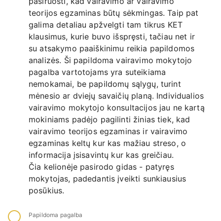
pasiruošti, kad vairavimo ar vairavimo
teorijos egzaminas būtų sėkmingas. Taip pat
galima detaliau apžvelgti tam tikrus KET
klausimus, kurie buvo išspręsti, tačiau net ir
su atsakymo paaiškinimu reikia papildomos
analizės. Ši papildoma vairavimo mokytojo
pagalba vartotojams yra suteikiama
nemokamai, be papildomų sąlygų, turint
mėnesio ar dviejų savaičių planą. Individualios
vairavimo mokytojo konsultacijos jau ne kartą
mokiniams padėjo pagilinti žinias tiek, kad
vairavimo teorijos egzaminas ir vairavimo
egzaminas keltų kur kas mažiau streso, o
informacija įsisavintų kur kas greičiau.
Čia kelionėje pasirodo gidas - patyręs
mokytojas, padedantis įveikti sunkiausius
posūkius.
Papildoma pagalba