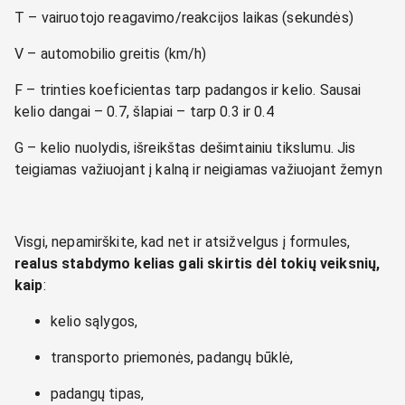
T – vairuotojo reagavimo/reakcijos laikas (sekundės)
V – automobilio greitis (km/h)
F – trinties koeficientas tarp padangos ir kelio. Sausai
kelio dangai – 0.7, šlapiai – tarp 0.3 ir 0.4
G – kelio nuolydis, išreikštas dešimtainiu tikslumu. Jis
teigiamas važiuojant į kalną ir neigiamas važiuojant žemyn
Visgi, nepamirškite, kad net ir atsižvelgus į formules,
realus stabdymo kelias gali skirtis dėl tokių veiksnių,
kaip
:
kelio sąlygos,
transporto priemonės, padangų būklė,
padangų tipas,