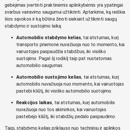
gebėjimas įvertinti praktinėmis aplinkybėmis yra ypatingai
svarbus vairavimo saugumui užtikrinti. Aptarkime, ką reiškia
šios sąvokos ir ką būtina žinoti siekiant užtikrinti saugų
stabdymo ir sustojimo laiką.
Automobilio stabdymo kelias
, tai atstumas, kurį
transporto priemonė nuvažiuoja nuo to momento, kai
vairuotojas paspaudžia stabdžius, iki visiško
sustojimo. Pagal šį rodiklį taip pat nustatomas
automobilio saugumas.
Automobilio sustojimo kelias
, tai atstumas, kurį
automobilis nuvažiuoja nuo momento, kai vairuotojas
pastebi kliūtį, iki visiško automobilio sustojimo.
Reakcijos laikas
, tai atstumas, kurį automobilis
nuvažiuoja nuo tos akimirkos, kai vairuotojas
pastebėjo kliūtį, iki stabdžių pedalo paspaudimo.
Taigi, stabdymo kelias priklauso nuo techninių ir aplinkos