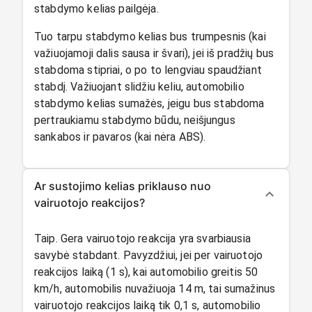
stabdymo kelias pailgėja.
Tuo tarpu stabdymo kelias bus trumpesnis (kai
važiuojamoji dalis sausa ir švari), jei iš pradžių bus
stabdoma stipriai, o po to lengviau spaudžiant
stabdį. Važiuojant slidžiu keliu, automobilio
stabdymo kelias sumažės, jeigu bus stabdoma
pertraukiamu stabdymo būdu, neišjungus
sankabos ir pavaros (kai nėra ABS).
Ar sustojimo kelias priklauso nuo
vairuotojo reakcijos?
Taip. Gera vairuotojo reakcija yra svarbiausia
savybė stabdant. Pavyzdžiui, jei per vairuotojo
reakcijos laiką (1 s), kai automobilio greitis 50
km/h, automobilis nuvažiuoja 14 m, tai sumažinus
vairuotojo reakcijos laiką tik 0,1 s, automobilio