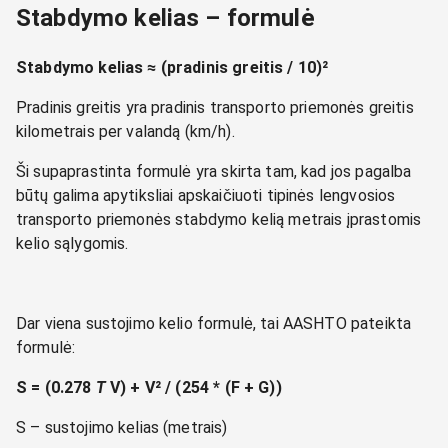
Stabdymo kelias – formulė
Stabdymo kelias ≈ (pradinis greitis / 10)²
Pradinis greitis yra pradinis transporto priemonės greitis
kilometrais per valandą (km/h).
Ši supaprastinta formulė yra skirta tam, kad jos pagalba
būtų galima apytiksliai apskaičiuoti tipinės lengvosios
transporto priemonės stabdymo kelią metrais įprastomis
kelio sąlygomis.
Dar viena sustojimo kelio formulė, tai AASHTO pateikta
formulė:
S = (0.278
T
V) + V² / (254 * (F + G))
S – sustojimo kelias (metrais)