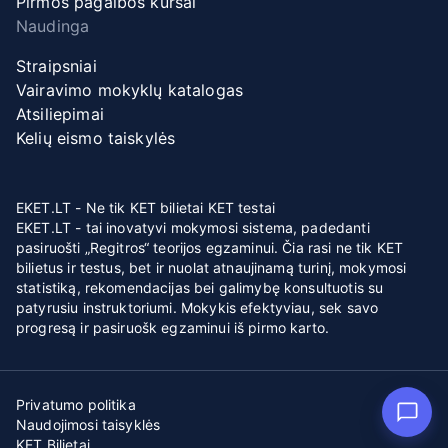
Pirmos pagalbos kursai
Naudinga
Straipsniai
Vairavimo mokyklų katalogas
Atsiliepimai
Kelių eismo taiskylės
EKET.LT - Ne tik KET bilietai KET testai
EKET.LT - tai inovatyvi mokymosi sistema, padedanti
pasiruošti „Regitros“ teorijos egzaminui. Čia rasi ne tik KET
bilietus ir testus, bet ir nuolat atnaujinamą turinį, mokymosi
statistiką, rekomendacijas bei galimybę konsultuotis su
patyrusiu instruktoriumi. Mokykis efektyviau, sek savo
progresą ir pasiruošk egzaminui iš pirmo karto.
Privatumo politika
Naudojimosi taisyklės
KET Bilietai