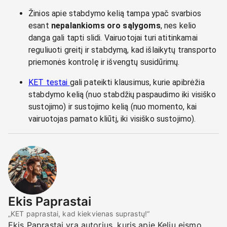
Žinios apie stabdymo kelią tampa ypač svarbios
esant
nepalankioms oro sąlygoms
, nes kelio
danga gali tapti slidi. Vairuotojai turi atitinkamai
reguliuoti greitį ir stabdymą, kad išlaikytų transporto
priemonės kontrolę ir išvengtų susidūrimų.
KET testai
gali pateikti klausimus, kurie apibrėžia
stabdymo kelią (nuo stabdžių paspaudimo iki visiško
sustojimo) ir sustojimo kelią (nuo momento, kai
vairuotojas pamato kliūtį, iki visiško sustojimo).
Ekis Paprastai
„KET paprastai, kad kiekvienas suprastų!“
Ekis Paprastai yra autorius, kuris apie Kelių eismo