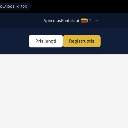
OLAIDOS IKI 70%
Apie mus
Kontaktai
LT
Regitros maršrutų
žemėlapis
Prisijungti
Registruotis