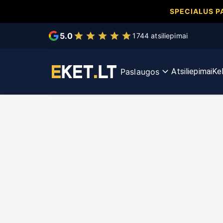
SPECIALUS P
Pasirinkite dominančią paslaugą
5.0
1744 atsiliepimai
KET bilietai
KET kursas
Paslaugos
Atsiliepimai
Kel