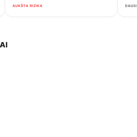
AUKŠTA RIZIKA
DAUGI
AI
nklu „Eismo juosta maršrutiniam transportui“ ir raide „A“, 
, todėl privažiuojant nepamirškite SUSTOTI ir apsidairyti.