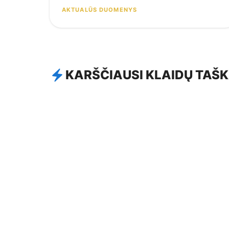
AKTUALŪS DUOMENYS
KARŠČIAUSI KLAIDŲ TAŠK
ĮSPĖJIMAS
1
KET 181. Kelyje, pažymėtame kelio že
ĮSPĖJIMAS
2
Pervaža - yra pastatyti kelio ženklai