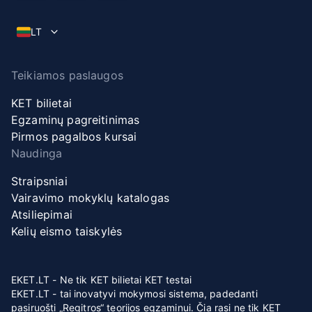
LT
Teikiamos paslaugos
KET bilietai
Egzaminų pagreitinimas
Pirmos pagalbos kursai
Naudinga
Straipsniai
Vairavimo mokyklų katalogas
Atsiliepimai
Kelių eismo taiskylės
EKET.LT - Ne tik KET bilietai KET testai
EKET.LT - tai inovatyvi mokymosi sistema, padedanti
pasiruošti „Regitros“ teorijos egzaminui. Čia rasi ne tik KET