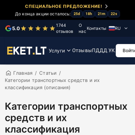
СПЕЦИАЛЬНОЕ ПРЕДЛОЖЕНИЕ!
До конца акции осталось:
Выберите услугу
25
d
18
h
21
m
22
s
1744
О
5.0
Контакты
RU
отзывов
нас
Тесты
Курс
Ускорение
Курс
К
КЕТ
КЕТ
экзамена
первой
мар
помощи
Re
Услуги
Отзывы
ПДД
Д.У.К.
Войт
Главная
/
Статьи
/
Категории транспортных средств и их
классификация (описания)
Категории транспортных
средств и их
классификация