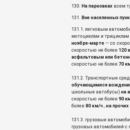
130.
На парковках
всем т
131.
Вне населенных пун
131.1. легковым автомо
мотоциклам и трицикла
ноябре-марте
— со скор
скоростью не более
120 
асфальтовым или бетон
скоростью не более
70 к
131.2. Транспортные сре
обучающимися вождению
школьные автобусы)
на 
скоростью не более
90 к
более
80 км/ч
,
на прочих
131.3. грузовые автомоб
грузовых автомобилей с 