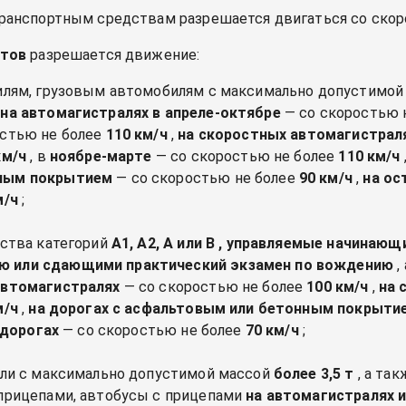
ранспортным средствам разрешается двигаться со скор
ктов
разрешается движение:
билям, грузовым автомобилям с максимально допустимо
м
на автомагистралях
в апреле-октябре
— со скоростью 
остью не более
110 км/ч
,
на скоростных автомагистрал
км/ч
, в
ноябре-марте
— со скоростью не более
110 км/ч
ным покрытием
— со скоростью не более
90 км/ч
,
на ос
м/ч
;
дства категорий
А1, А2, А или В , управляемые начинаю
 или сдающими практический экзамен по вождению
,
автомагистралях
— со скоростью не более
100 км/ч
,
на 
м/ч
,
на дорогах с асфальтовым или бетонным покрыти
 дорогах
— со скоростью не более
70 км/ч
;
или с максимально допустимой массой
более 3,5 т
, а та
прицепами, автобусы с прицепами
на автомагистралях 