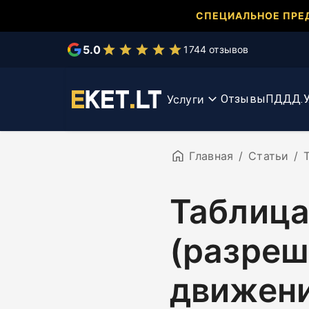
СПЕЦИАЛЬНОЕ ПРЕ
Выберите услугу
5.0
1744 отзывов
Тесты КЕТ
Курс КЕТ
Услуги
Отзывы
ПДД
Д.У
Главная
/
Статьи
/
Таблица
(разреш
движени