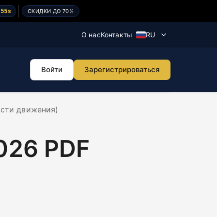
55
s
СКИДКИ ДО 70%
О нас
Контакты
RU
Карта маршрутов
Regitra
Войти
Зарегистрироваться
сти движения)
026 PDF