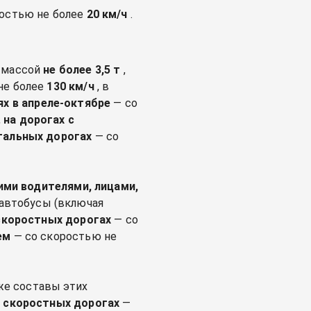
остью не более
20 км/ч
.
й массой
не более 3,5 т
,
не более
130 км/ч
, в
ях
в апреле-октябре
— со
,
на дорогах с
тальных дорогах
— со
щими водителями, лицами,
 автобусы (включая
скоростных дорогах
— со
ем
— со скоростью не
кже составы этих
и скоростных дорогах
—