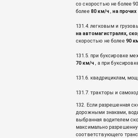
со скоростью не более 90
более
80 км/ч
,
на прочих
131.4. легковым и грузо
на автомагистралях, ск
скоростью не более
90 к
131.5. при буксировке м
70 км/ч
, а при буксировк
131.6. квадрициклам, мо
131.7. тракторы и самох
132. Если разрешенная с
дорожными знаками, води
выбранная водителем ско
максимально разрешенную
соответствующего трансп