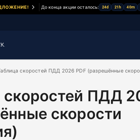
ДЛОЖЕНИЕ!
До конца акции осталось:
24
d
21
h
40
m
Ускорение экзамена
Курс первой
помощи
.К.
Таблица скоростей ПДД 2026 PDF (разрешённые скоро
 скоростей ПДД 2
ённые скорости
я)