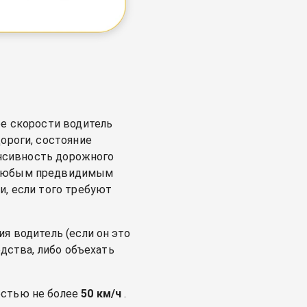
ре скорости водитель
ороги, состояние
енсивность дорожного
д любым предвидимым
и, если того требуют
я водитель (если он это
едства, либо объехать
остью не более
50 км/ч
.