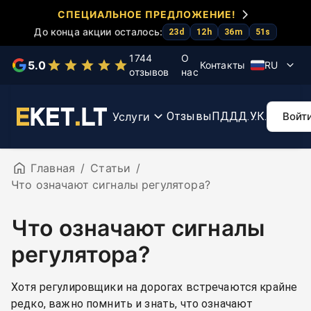
СПЕЦИАЛЬНОЕ ПРЕДЛОЖЕНИЕ!
До конца акции осталось:
Выберите услугу
23
d
12
h
36
m
51
s
1744
О
5.0
Контакты
RU
отзывов
нас
Тесты
Курс
Ускорение
Курс
К
КЕТ
КЕТ
экзамена
первой
мар
помощи
Re
Услуги
Отзывы
ПДД
Д.У.К.
Войт
Главная
/
Статьи
/
Что означают сигналы регулятора?
Что означают сигналы
регулятора?
Хотя регулировщики на дорогах встречаются крайне
редко, важно помнить и знать, что означают