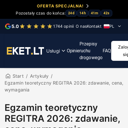
OFERTA SPECJALNA!
Pozostały czas do końca:
24
d
14
h
41
m
42
s
Wybierz usługę
5.0
1744 opinii
O nas
Kontakt
PL
Testy
Kurs
Przyspiesz
Kurs
Map
Przepisy
KET
KET
egzamin
pierwszej
tra
Zalo
Usługi
Opinie
ruchu
FAQ
pomocy
Regit
si
drogowego
Start
/
Artykuły
/
Egzamin teoretyczny REGITRA 2026: zdawanie, cena,
wymagania
Egzamin teoretyczny
REGITRA 2026: zdawanie,