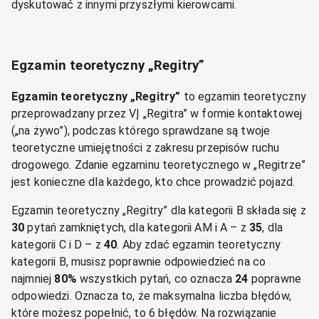
dyskutować z innymi przyszłymi kierowcami.
Egzamin teoretyczny „Regitry”
Egzamin teoretyczny „Regitry”
to egzamin teoretyczny
przeprowadzany przez VĮ „Regitra” w formie kontaktowej
(„na żywo”), podczas którego sprawdzane są twoje
teoretyczne umiejętności z zakresu przepisów ruchu
drogowego. Zdanie egzaminu teoretycznego w „Regitrze”
jest konieczne dla każdego, kto chce prowadzić pojazd.
Egzamin teoretyczny „Regitry” dla kategorii B składa się z
30
pytań zamkniętych, dla kategorii AM i A – z
35
, dla
kategorii C i D – z
40
. Aby zdać egzamin teoretyczny
kategorii B, musisz poprawnie odpowiedzieć na co
najmniej
80%
wszystkich pytań, co oznacza
24
poprawne
odpowiedzi. Oznacza to, że maksymalna liczba błędów,
które możesz popełnić, to 6 błędów. Na rozwiązanie