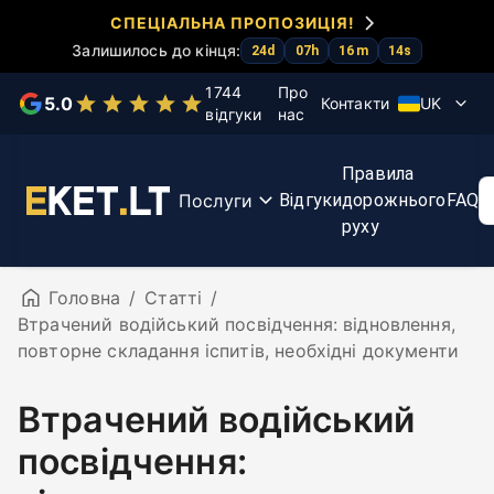
СПЕЦІАЛЬНА ПРОПОЗИЦІЯ!
Залишилось до кінця:
24
d
07
h
16
m
14
s
Оберіть послугу
1744
Про
5.0
Контакти
UK
відгуки
нас
Тести
Курс
Прискорення
Курс
Правила
KET
KET
іспитів
першої
Послуги
Відгуки
дорожнього
FAQ
допомоги
руху
Головна
/
Статті
/
Втрачений водійський посвідчення: відновлення,
повторне складання іспитів, необхідні документи
Втрачений водійський
посвідчення: