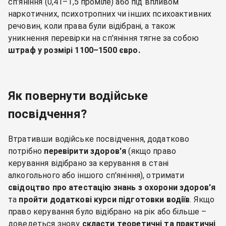
сп'яніння (0,41–1,5 проміле) або під впливом
наркотичних, психотропних чи інших психоактивних
речовин, коли права були відібрані, а також
уникнення перевірки на сп'яніння тягне за собою
штраф у розмірі 1100–1500 євро.
Як повернути водійське
посвідчення?
Втративши водійське посвідчення, додатково
потрібно
перевірити здоров'я
(якщо право
керування відібрано за керування в стані
алкогольного або іншого сп'яніння), отримати
свідоцтво про атестацію знань з охорони здоров'я
та
пройти додаткові курси підготовки водіїв
. Якщо
право керування було відібрано на рік або більше –
доведеться знову
скласти теоретичні та практичні