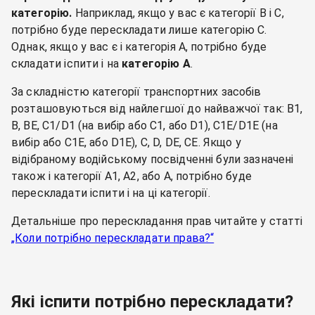
категорію.
Наприклад, якщо у вас є категорії B і C,
потрібно буде перескладати лише категорію C.
Однак, якщо у вас є і категорія A, потрібно буде
складати іспити і на
категорію A
.
За складністю категорії транспортних засобів
розташовуються від найлегшої до найважчої так: B1,
B, BE, C1/D1 (на вибір або C1, або D1), C1E/D1E (на
вибір або C1E, або D1E), C, D, DE, CE. Якщо у
відібраному водійському посвідченні були зазначені
також і категорії A1, A2, або A, потрібно буде
перескладати іспити і на ці категорії.
Детальніше про перескладання прав читайте у статті
„Коли потрібно перескладати права?“
Які іспити потрібно перескладати?