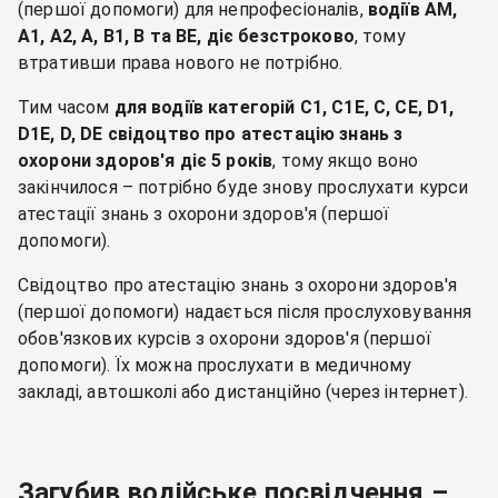
(першої допомоги) для непрофесіоналів,
водіїв AM,
A1, A2, A, B1, B та BE, діє безстроково
, тому
втративши права нового не потрібно.
Тим часом
для водіїв категорій C1, C1E, C, CE, D1,
D1E, D, DE свідоцтво про атестацію знань з
охорони здоров'я діє 5 років
, тому якщо воно
закінчилося – потрібно буде знову прослухати курси
атестації знань з охорони здоров'я (першої
допомоги).
Свідоцтво про атестацію знань з охорони здоров'я
(першої допомоги) надається після прослуховування
обов'язкових курсів з охорони здоров'я (першої
допомоги). Їх можна прослухати в медичному
закладі, автошколі або дистанційно (через інтернет).
Загубив водійське посвідчення –