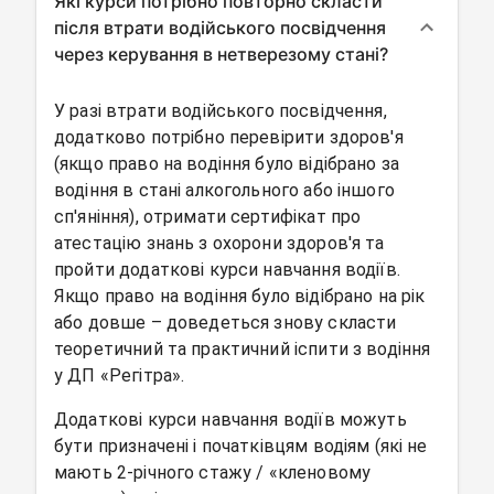
Які курси потрібно повторно скласти
після втрати водійського посвідчення
через керування в нетверезому стані?
У разі втрати водійського посвідчення,
додатково потрібно перевірити здоров'я
(якщо право на водіння було відібрано за
водіння в стані алкогольного або іншого
сп'яніння), отримати сертифікат про
атестацію знань з охорони здоров'я та
пройти додаткові курси навчання водіїв.
Якщо право на водіння було відібрано на рік
або довше – доведеться знову скласти
теоретичний та практичний іспити з водіння
у ДП «Регітра».
Додаткові курси навчання водіїв можуть
бути призначені і початківцям водіям (які не
мають 2-річного стажу / «кленовому