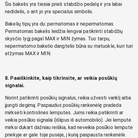
Šis bakelis yra tiesiai prieš stabdžio pedalą ir yra labai
nedidelis, o ant jo yra specialus simbolis.
Bakelių tipų yra du: permatomas ir nepermatomas.
Permatomas bakelis leidžia lengvai patikrinti stabdžių
skysčio lygį pagal MAX ir MIN žymas. Tuo tarpu,
nepermatomo bakelio dangtelis būna su matuokle, kuri turi
atžymas MAX ir MIN.
8. Paaiškinkite, kaip tikrinsite, ar veikia posūkių
signalai.
Norint patikrinti posūkių signalus, reikia užvesti variklį arba
įjungti degimą. Paspaudus posūkių rankenėlę pradeda
mirksėti kontrolinės lemputės. Jums reikia patikrinti ar
veikia posūkio signalai (išlipus iš automobilio). Jei lemputė
mirksi dukart dažniau reiškia, kad neveikia posūkio lemputė
priekyje ar gale toje pusėje, į kurią paspausta rankenėlė.