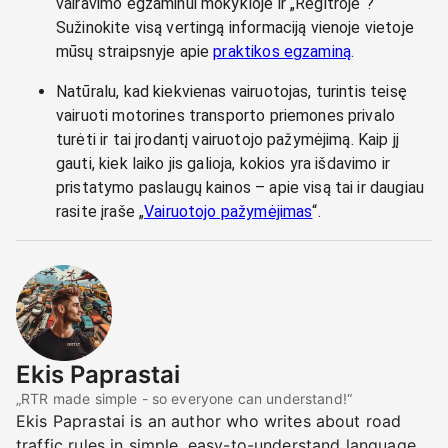
vairavimo egzaminui mokykloje ir „Regitroje“?
Sužinokite visą vertingą informaciją vienoje vietoje
mūsų straipsnyje apie
praktikos egzaminą
.
Natūralu, kad kiekvienas vairuotojas, turintis teisę
vairuoti motorines transporto priemones privalo
turėti ir tai įrodantį vairuotojo pažymėjimą. Kaip jį
gauti, kiek laiko jis galioja, kokios yra išdavimo ir
pristatymo paslaugų kainos – apie visą tai ir daugiau
rasite įraše „
Vairuotojo pažymėjimas
“.
Ekis Paprastai
„RTR made simple - so everyone can understand!“
Ekis Paprastai is an author who writes about road
traffic rules in simple, easy-to-understand language.