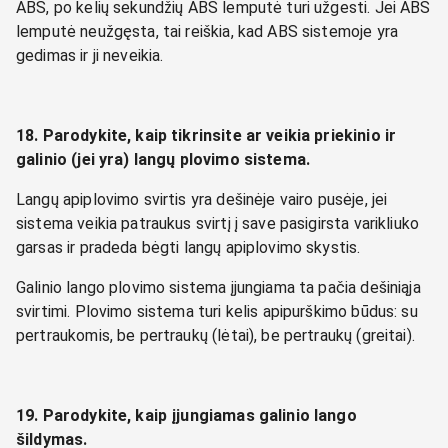
ABS, po kelių sekundžių ABS lemputė turi užgesti. Jei ABS
lemputė neužgęsta, tai reiškia, kad ABS sistemoje yra
gedimas ir ji neveikia.
18. Parodykite, kaip tikrinsite ar veikia priekinio ir
galinio (jei yra) langų plovimo sistema.
Langų apiplovimo svirtis yra dešinėje vairo pusėje, jei
sistema veikia patraukus svirtį į save pasigirsta varikliuko
garsas ir pradeda bėgti langų apiplovimo skystis.
Galinio lango plovimo sistema įjungiama ta pačia dešiniąja
svirtimi. Plovimo sistema turi kelis apipurškimo būdus: su
pertraukomis, be pertraukų (lėtai), be pertraukų (greitai).
19. Parodykite, kaip įjungiamas galinio lango
šildymas.