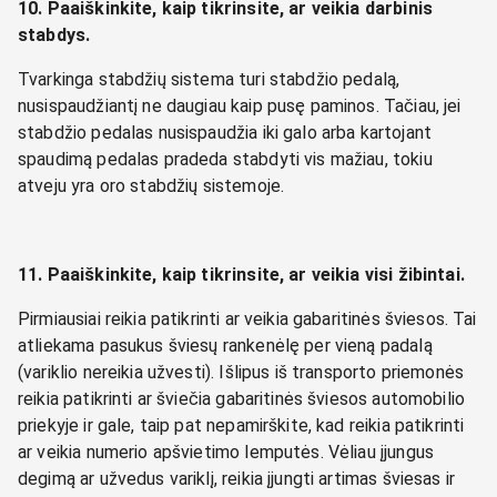
10. Paaiškinkite, kaip tikrinsite, ar veikia darbinis
stabdys.
Tvarkinga stabdžių sistema turi stabdžio pedalą,
nusispaudžiantį ne daugiau kaip pusę paminos. Tačiau, jei
stabdžio pedalas nusispaudžia iki galo arba kartojant
spaudimą pedalas pradeda stabdyti vis mažiau, tokiu
atveju yra oro stabdžių sistemoje.
11. Paaiškinkite, kaip tikrinsite, ar veikia visi žibintai.
Pirmiausiai reikia patikrinti ar veikia gabaritinės šviesos. Tai
atliekama pasukus šviesų rankenėlę per vieną padalą
(variklio nereikia užvesti). Išlipus iš transporto priemonės
reikia patikrinti ar šviečia gabaritinės šviesos automobilio
priekyje ir gale, taip pat nepamirškite, kad reikia patikrinti
ar veikia numerio apšvietimo lemputės. Vėliau įjungus
degimą ar užvedus variklį, reikia įjungti artimas šviesas ir