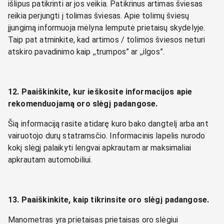
išlipus patikrinti ar jos veikia. Patikrinus artimas šviesas
reikia perjungti į tolimas šviesas. Apie tolimų šviesų
įjungimą informuoja mėlyna lemputė prietaisų skydelyje.
Taip pat atminkite, kad artimos / tolimos šviesos neturi
atskiro pavadinimo kaip ,,trumpos” ar ,,ilgos”.
12. Paaiškinkite, kur ieškosite informacijos apie
rekomenduojamą oro slėgį padangose.
Šią informaciją rasite atidarę kuro bako dangtelį arba ant
vairuotojo durų statramsčio. Informacinis lapelis nurodo
kokį slėgį palaikyti lengvai apkrautam ar maksimaliai
apkrautam automobiliui.
13. Paaiškinkite, kaip tikrinsite oro slėgį padangose.
Manometras yra prietaisas prietaisas oro slėgiui