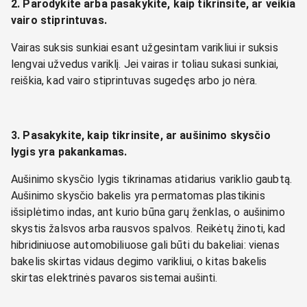
2. Parodykite arba pasakykite, kaip tikrinsite, ar veikia
vairo stiprintuvas.
Vairas suksis sunkiai esant užgesintam varikliui ir suksis
lengvai užvedus variklį. Jei vairas ir toliau sukasi sunkiai,
reiškia, kad vairo stiprintuvas sugedęs arbo jo nėra.
3. Pasakykite, kaip tikrinsite, ar aušinimo skysčio
lygis yra pakankamas.
Aušinimo skysčio lygis tikrinamas atidarius variklio gaubtą.
Aušinimo skysčio bakelis yra permatomas plastikinis
išsiplėtimo indas, ant kurio būna garų ženklas, o aušinimo
skystis žalsvos arba rausvos spalvos. Reikėtų žinoti, kad
hibridiniuose automobiliuose gali būti du bakeliai: vienas
bakelis skirtas vidaus degimo varikliui, o kitas bakelis
skirtas elektrinės pavaros sistemai aušinti.