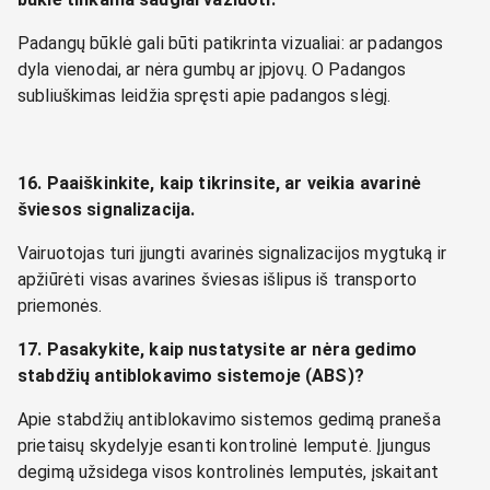
Padangų būklė gali būti patikrinta vizualiai: ar padangos
dyla vienodai, ar nėra gumbų ar įpjovų. O Padangos
subliuškimas leidžia spręsti apie padangos slėgį.
16. Paaiškinkite, kaip tikrinsite, ar veikia avarinė
šviesos signalizacija.
Vairuotojas turi įjungti avarinės signalizacijos mygtuką ir
apžiūrėti visas avarines šviesas išlipus iš transporto
priemonės.
17. Pasakykite, kaip nustatysite ar nėra gedimo
stabdžių antiblokavimo sistemoje (ABS)?
Apie stabdžių antiblokavimo sistemos gedimą praneša
prietaisų skydelyje esanti kontrolinė lemputė. Įjungus
degimą užsidega visos kontrolinės lemputės, įskaitant