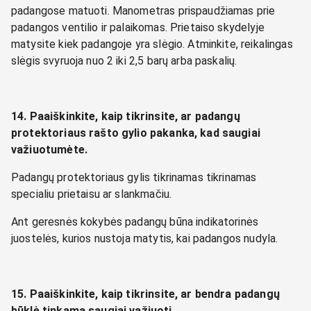
padangose matuoti. Manometras prispaudžiamas prie
padangos ventilio ir palaikomas. Prietaiso skydelyje
matysite kiek padangoje yra slėgio. Atminkite, reikalingas
slėgis svyruoja nuo 2 iki 2,5 barų arba paskalių.
14. Paaiškinkite, kaip tikrinsite, ar padangų
protektoriaus rašto gylio pakanka, kad saugiai
važiuotumėte.
Padangų protektoriaus gylis tikrinamas tikrinamas
specialiu prietaisu ar slankmačiu.
Ant geresnės kokybės padangų būna indikatorinės
juostelės, kurios nustoja matytis, kai padangos nudyla.
15. Paaiškinkite, kaip tikrinsite, ar bendra padangų
būklė tinkama saugiai važiuoti.