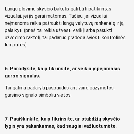
Langų plovimo skysčio bakelis gali būti patikrintas
vizualiai, jei jis gerai matomas. Tačiau, jei vizualiai
neįmanoma reikia patraukti langų valytuvų rankenėlę ir ją
palaikyti (prieš tai reikia užvesti variklį arba pasukti
užvedimo raktelį, tai padarius pradeda šviesti kontrolinės
lemputės).
6. Parodykite, kaip tikrinsite, ar veikia įspėjamasis
garso signalas.
Tai galima padaryti paspaudus ant vairo pažymėtos,
garsinio signalo simboliu vietos.
7. Paaiškinkite, kaip tikrinsite, ar stabdžių skysčio
lygis yra pakankamas, kad saugiai važiuotumėte.