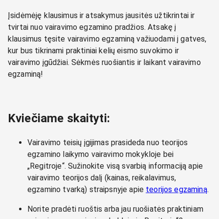
Įsidėmėję klausimus ir atsakymus jausitės užtikrintai ir
tvirtai nuo vairavimo egzamino pradžios. Atsakę į
klausimus tęsite vairavimo egzaminą važiuodami į gatves,
kur bus tikrinami praktiniai kelių eismo suvokimo ir
vairavimo įgūdžiai. Sėkmės ruošiantis ir laikant vairavimo
egzaminą!
Kviečiame skaityti:
Vairavimo teisių įgijimas prasideda nuo teorijos
egzamino laikymo vairavimo mokykloje bei
„Regitroje“. Sužinokite visą svarbią informaciją apie
vairavimo teorijos dalį (kainas, reikalavimus,
egzamino tvarką) straipsnyje apie
teorijos egzaminą
.
Norite pradėti ruoštis arba jau ruošiatės praktiniam