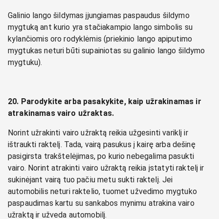
Galinio lango šildymas įjungiamas paspaudus šildymo
mygtuką ant kurio yra stačiakampio lango simbolis su
kylančiomis oro rodyklėmis (priekinio lango apiputimo
mygtukas neturi būti supainiotas su galinio lango šildymo
mygtuku).
20. Parodykite arba pasakykite, kaip užrakinamas ir
atrakinamas vairo užraktas.
Norint užrakinti vairo užraktą reikia užgesinti variklį ir
ištraukti raktelį. Tada, vairą pasukus į kairę arba dešinę
pasigirsta trakštelėjimas, po kurio nebegalima pasukti
vairo. Norint atrakinti vairo užraktą reikia įstatyti raktelį ir
sukinėjant vairą tuo pačiu metu sukti raktelį. Jei
automobilis neturi raktelio, tuomet užvedimo mygtuko
paspaudimas kartu su sankabos mynimu atrakina vairo
užraktą ir užveda automobilį.