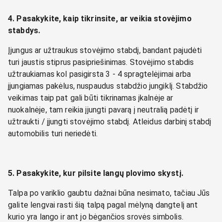
4. Pasakykite, kaip tikrinsite, ar veikia stovėjimo
stabdys.
Įjungus ar užtraukus stovėjimo stabdį, bandant pajudėti
turi jaustis stiprus pasipriešinimas. Stovėjimo stabdis
užtraukiamas kol pasigirsta 3 - 4 spragtelėjimai arba
įjungiamas pakėlus, nuspaudus stabdžio jungiklį. Stabdžio
veikimas taip pat gali būti tikrinamas įkalnėje ar
nuokalnėje, tam reikia įjungti pavarą į neutralią padėtį ir
užtraukti / įjungti stovėjimo stabdį. Atleidus darbinį stabdį
automobilis turi neriedėti.
5. Pasakykite, kur pilsite langų plovimo skystį.
Talpa po variklio gaubtu dažnai būna nesimato, tačiau Jūs
galite lengvai rasti šią talpą pagal mėlyną dangtelį ant
kurio yra lango ir ant jo bėgančios srovės simbolis.